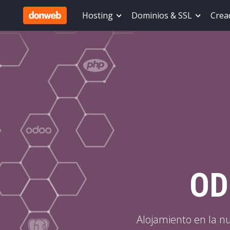
Hosting
Dominios & SSL
Cread
OD
Alojamiento en la n