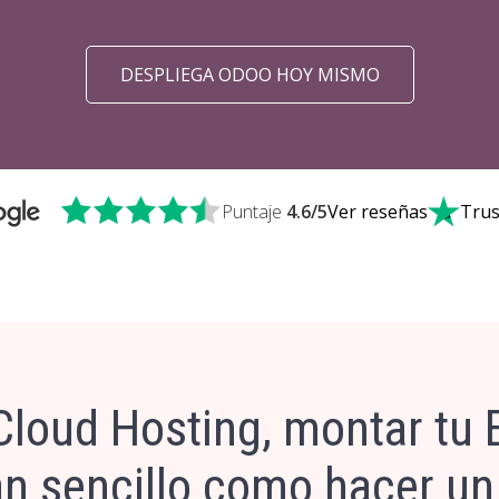
DESPLIEGA ODOO HOY MISMO
Puntaje
4.6
/5
Ver reseñas
Trus
Cloud Hosting, montar tu
an sencillo como hacer un 