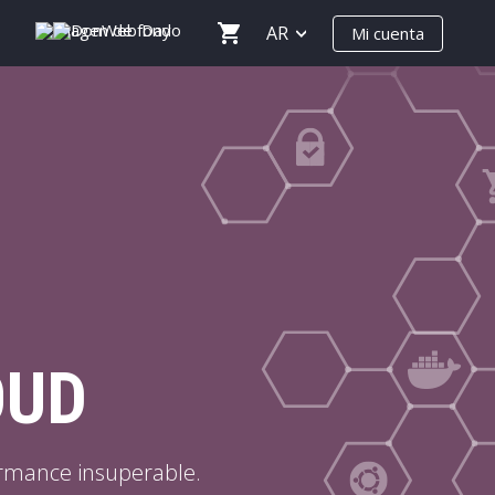
AR
Mi cuenta
OUD
ormance insuperable.