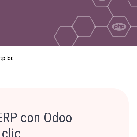
tpilot
 ERP con Odoo
clic.