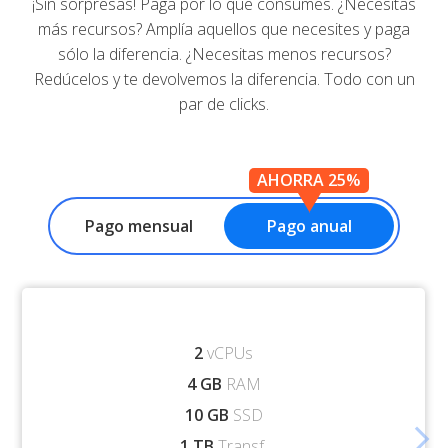
¡Sin sorpresas! Paga por lo que consumes. ¿Necesitas
más recursos? Amplía aquellos que necesites y paga
sólo la diferencia. ¿Necesitas menos recursos?
Redúcelos y te devolvemos la diferencia. Todo con un
par de clicks.
AHORRA 25%
Pago mensual
Pago anual
2
vCPUs
4 GB
RAM
10 GB
SSD
arrow_forward_ios
1 TB
Transf.