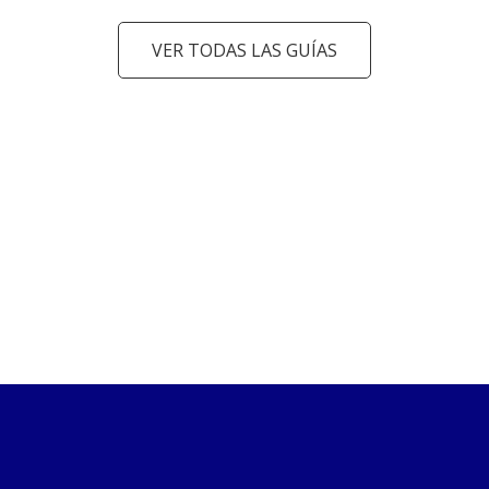
VER TODAS LAS GUÍAS
arrow_back_ios
arrow_forward_ios