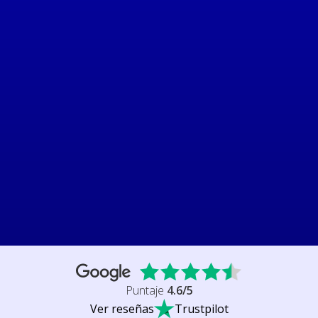
Puntaje
4.6
/5
Ver reseñas
Trustpilot