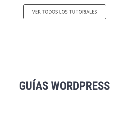
VER TODOS LOS TUTORIALES
arrow_back_ios
arrow_forward_ios
GUÍAS
WORDPRESS