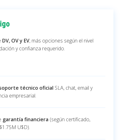
igo
e
DV, OV y EV
, más opciones según el nivel
idación y confianza requerido.
soporte técnico oficial
SLA, chat, email y
ncia empresarial.
ye
garantía financiera
(según certificado,
 $1.75M U$D).