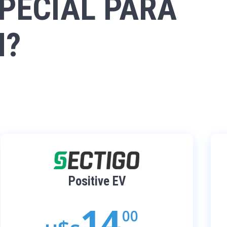
PECIAL PARA
N?
Positive EV
14
00