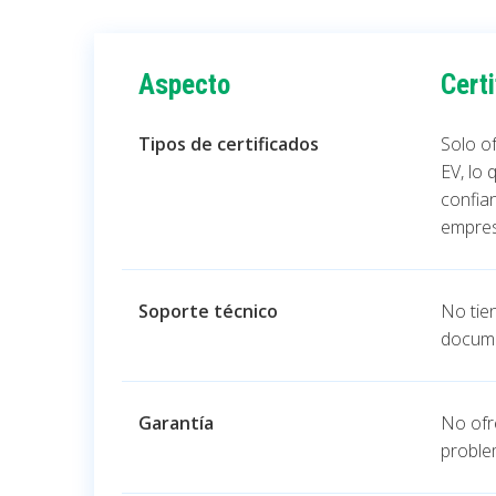
Aspecto
Cert
Tipos de certificados
Solo o
EV, lo 
confian
empres
Soporte técnico
No tie
docume
Garantía
No ofr
problem