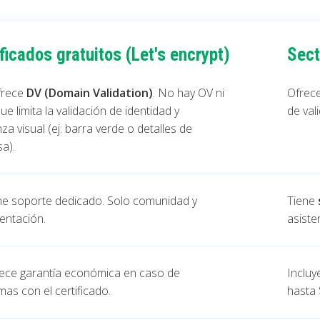
ificados gratuitos
(Let's encrypt)
Sect
frece
DV (Domain Validation)
. No hay OV ni
Ofrec
que limita la validación de identidad y
de val
za visual (ej: barra verde o detalles de
a).
ne soporte dedicado. Solo comunidad y
Tiene
ntación.
asiste
ece garantía económica en caso de
Inclu
as con el certificado.
hasta