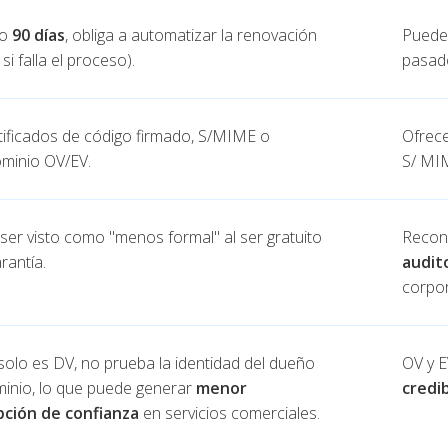
mo
90 días
, obliga a automatizar la renovación
Puede 
 si falla el proceso).
pasado
rtificados de código firmado, S/MIME o
Ofrec
ominio OV/EV.
S/ MIM
ser visto como "menos formal" al ser gratuito
Recon
arantía.
audit
corpo
olo es DV, no prueba la identidad del dueño
OV y 
minio, lo que puede generar
menor
credib
ción de confianza
en servicios comerciales.