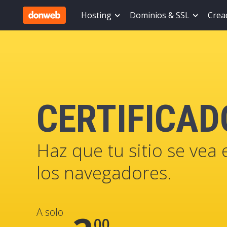
Hosting
Dominios & SSL
Cread
CERTIFICAD
Haz que tu sitio se vea
los navegadores.
A solo
00