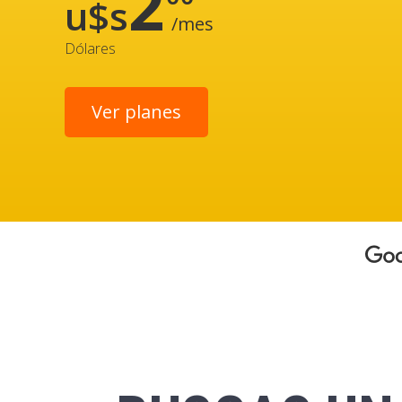
2
u$s
/mes
Dólares
Ver planes