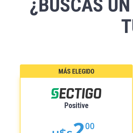
¿BUSCAS UN
T
MÁS ELEGIDO
Positive
2
00
u$s