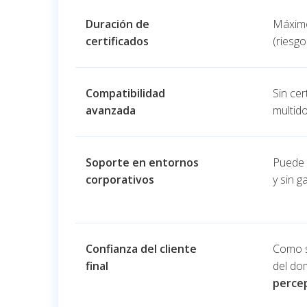
Duración de
Máxi
certificados
(riesgo
Compatibilidad
Sin ce
avanzada
multid
Soporte en entornos
Puede 
corporativos
y sin g
Confianza del cliente
Como s
final
del do
percep