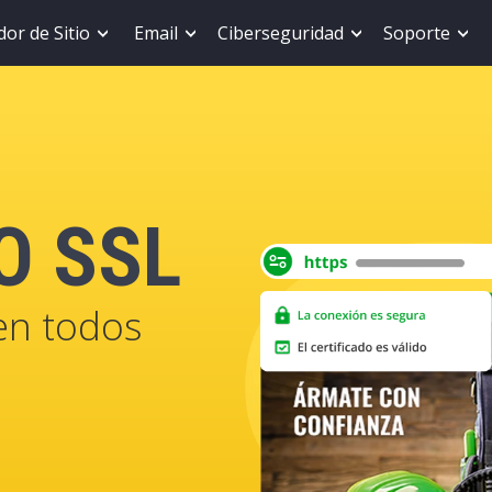
or de Sitio
Email
Ciberseguridad
Soporte
O SSL
 en todos