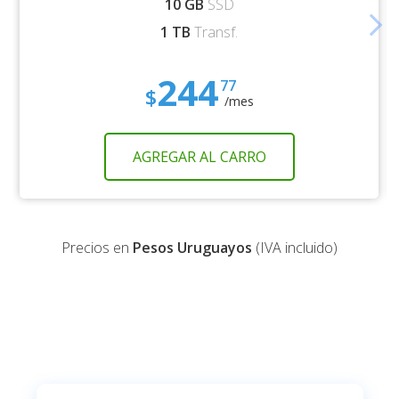
10 GB
SSD
arrow_forward_ios
1 TB
Transf.
244
77
$
/mes
AGREGAR AL CARRO
Precios en
Pesos Uruguayos
(IVA incluido)