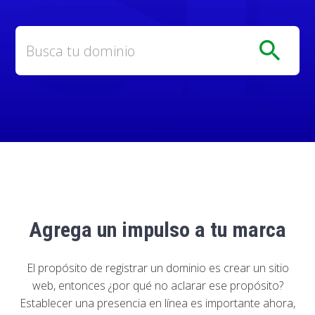
search
Agrega un impulso a tu marca
El propósito de registrar un dominio es crear un sitio
web, entonces ¿por qué no aclarar ese propósito?
Establecer una presencia en línea es importante ahora,