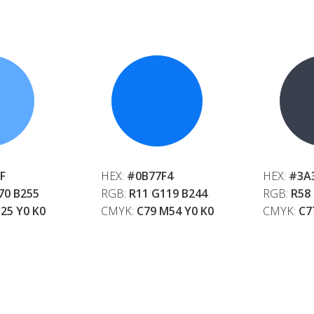
F
HEX:
#0B77F4
HEX:
#3A
70 B255
RGB:
R11 G119 B244
RGB:
R58
25 Y0 K0
CMYK:
C79 M54 Y0 K0
CMYK:
C7