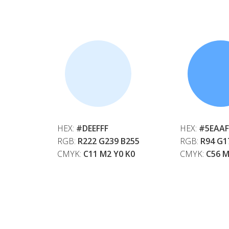
HEX:
#DEEFFF
HEX:
#5EAAF
RGB:
R222 G239 B255
RGB:
R94 G1
CMYK:
C11 M2 Y0 K0
CMYK:
C56 M