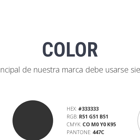
COLOR
rincipal de nuestra marca debe usarse si
HEX:
#333333
RGB:
R51 G51 B51
CMYK:
CO M0 Y0 K95
PANTONE:
447C