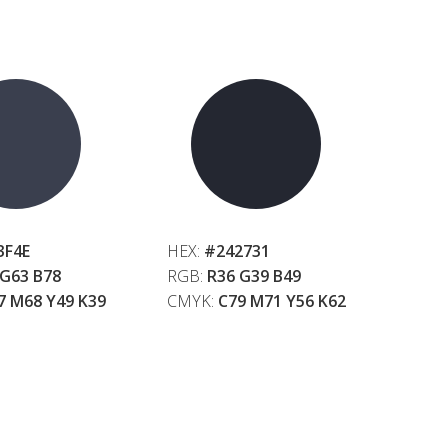
3F4E
HEX:
#242731
 G63 B78
RGB:
R36 G39 B49
7 M68 Y49 K39
CMYK:
C79 M71 Y56 K62