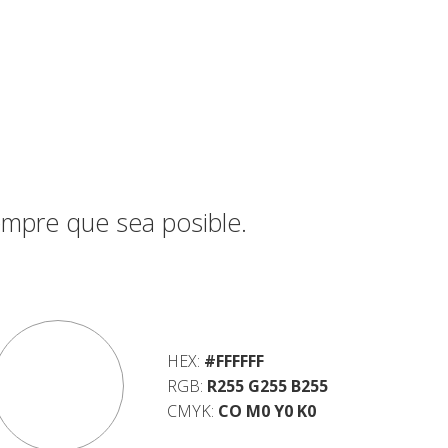
empre que sea posible.
HEX:
#FFFFFF
RGB:
R255 G255 B255
CMYK:
CO M0 Y0 K0