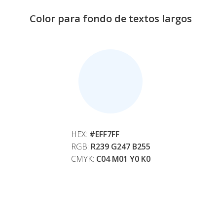
Color para fondo de textos largos
HEX:
#EFF7FF
RGB:
R239 G247 B255
CMYK:
C04 M01 Y0 K0