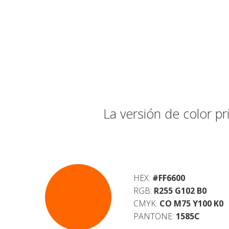
La versión de color p
HEX:
#FF6600
RGB:
R255 G102 B0
CMYK:
CO M75 Y100 K0
PANTONE:
1585C