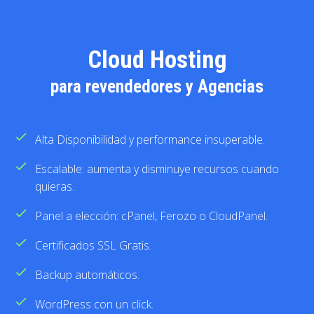
Cloud Hosting
para revendedores y Agencias
check
Alta Disponibilidad y performance insuperable.
check
Escalable: aumenta y disminuye recursos cuando
quieras.
check
Panel a elección: cPanel, Ferozo o CloudPanel.
check
Certificados SSL Gratis.
check
Backup automáticos.
check
WordPress con un click.