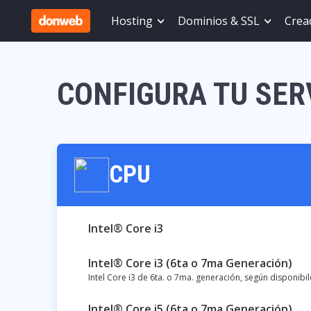
Hosting
Dominios & SSL
Cread
CONFIGURA TU SER
CPU
Intel® Core i3
Intel® Core i3 (6ta o 7ma Generación)
Intel Core i3 de 6ta. o 7ma. generación, según disponib
Intel® Core i5 (6ta o 7ma Generación)