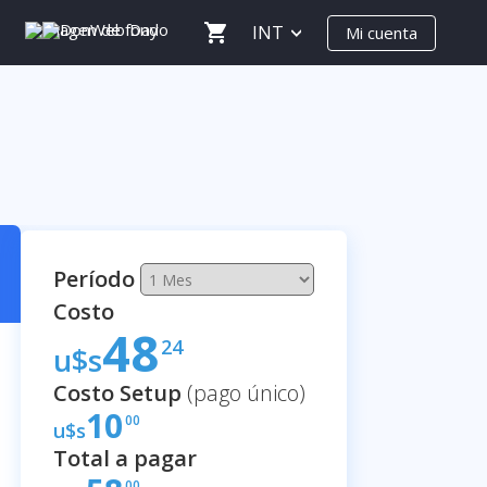
INT
Mi cuenta
Período
Costo
48
24
u$s
Costo Setup
(pago único)
10
00
u$s
Total a pagar
00