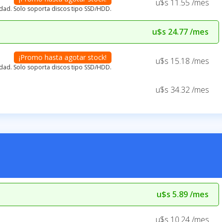
u$s 11.55 /mes
ildad. Solo soporta discos tipo SSD/HDD.
u$s 24.77 /mes
¡Promo hasta agotar stock!
u$s 15.18 /mes
ildad. Solo soporta discos tipo SSD/HDD.
u$s 34.32 /mes
u$s 5.89 /mes
u$s 10.24 /mes