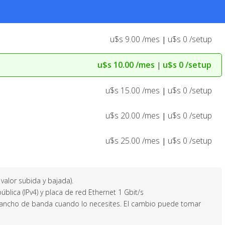
u$s 9.00 /mes
u$s 0 /setup
|
u$s 10.00 /mes
u$s 0 /setup
|
u$s 15.00 /mes
u$s 0 /setup
|
u$s 20.00 /mes
u$s 0 /setup
|
u$s 25.00 /mes
u$s 0 /setup
|
valor subida y bajada).
 pública (IPv4) y placa de red Ethernet 1 Gbit/s
 ancho de banda cuando lo necesites. El cambio puede tomar