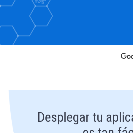
Desplegar tu apli
es tan fá