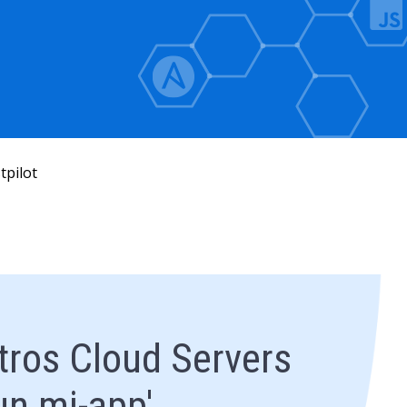
tpilot
tros Cloud Servers
un mi-app'