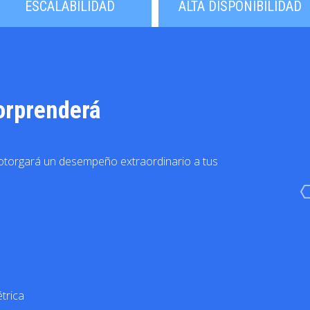
ESCALABILIDAD
ALTA DISPONIBILIDAD
orprenderá
 otorgará un desempeño extraordinario a tus
trica