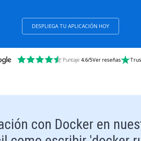
DESPLIEGA TU APLICACIÓN HOY
Puntaje
4.6
/5
Ver reseñas
Trus
cación con Docker en nues
cil como escribir 'docker r