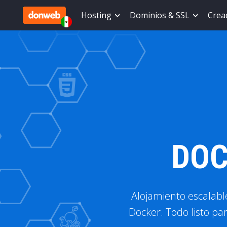
Hosting
Dominios & SSL
Cread
DOC
Alojamiento escalabl
Docker. Todo listo p