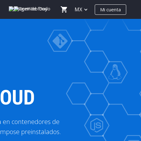
MX
Mi cuenta
LOUD
da en contenedores de
ompose preinstalados.