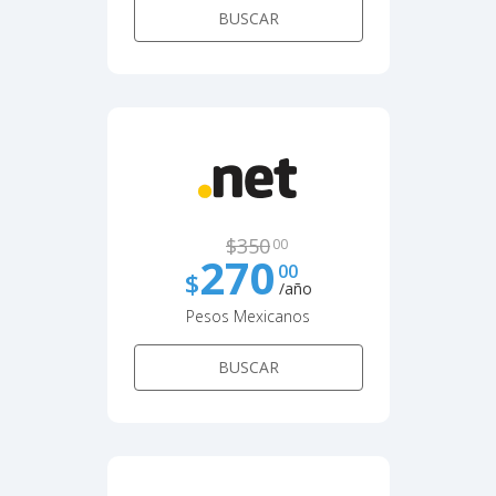
BUSCAR
$
350
00
270
00
$
/año
Pesos Mexicanos
BUSCAR