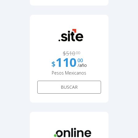
$
510
00
110
00
$
/año
Pesos Mexicanos
BUSCAR