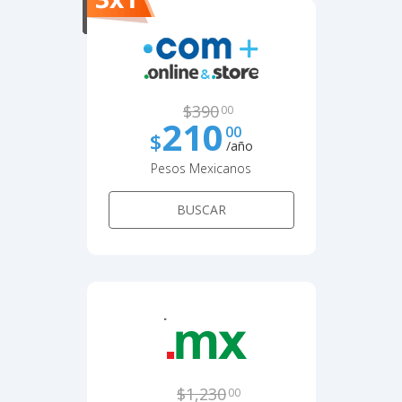
$
390
00
210
00
$
/año
Pesos Mexicanos
BUSCAR
$
1,230
00