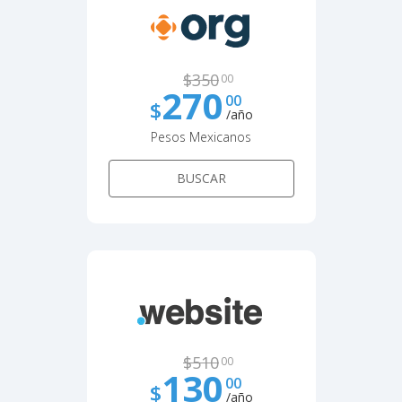
$
350
00
270
00
$
/año
Pesos Mexicanos
BUSCAR
$
510
00
130
00
$
/año