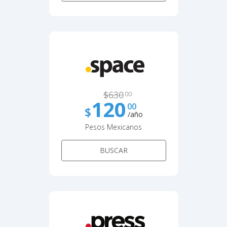
$
630
00
120
00
$
/año
Pesos Mexicanos
BUSCAR