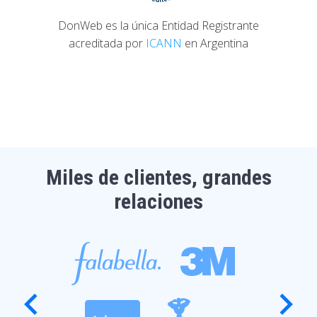
DonWeb es la única Entidad Registrante
acreditada por
ICANN
en Argentina
Miles de clientes, grandes
relaciones
expand_more
expand_more