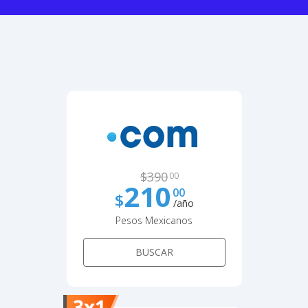
$
390
00
210
00
$
/año
Pesos Mexicanos
BUSCAR