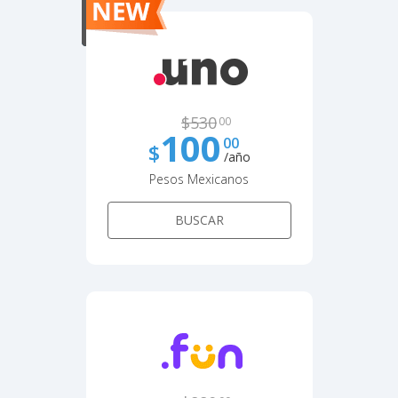
$
530
00
100
00
$
/año
Pesos Mexicanos
BUSCAR