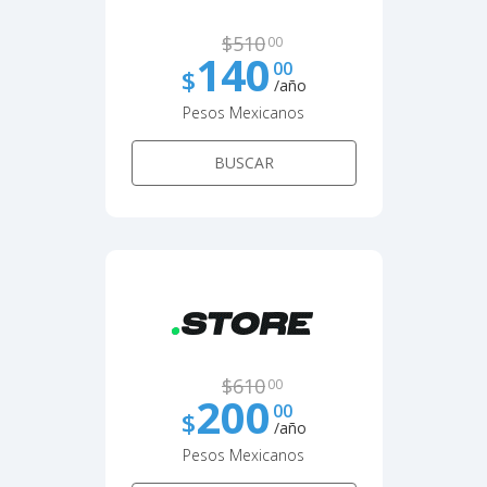
$
510
00
140
00
$
/año
Pesos Mexicanos
BUSCAR
$
610
00
200
00
$
/año
Pesos Mexicanos