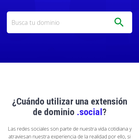
search
¿Cuándo utilizar una extensión
de dominio
.social
?
Las redes sociales son parte de nuestra vida cotidiana y
atraviesan nuestra experiencia de la realidad por ello, si