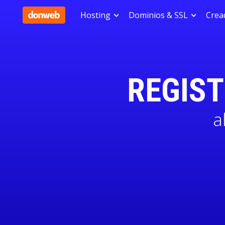
Hosting
Dominios & SSL
Cread
REGIS
a