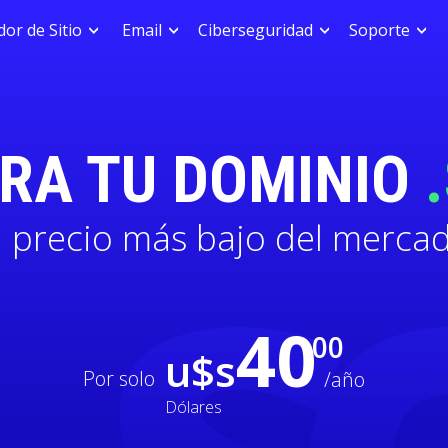
or de Sitio
Email
Ciberseguridad
Soporte
TRA TU DOMINIO
l precio más bajo del merca
40
00
u$s
Por solo
/año
Dólares