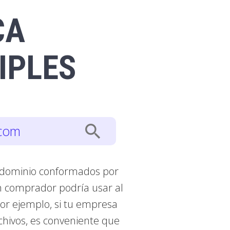
CA
IPLES
search
.com
 dominio conformados por
n comprador podría usar al
or ejemplo, si tu empresa
chivos, es conveniente que