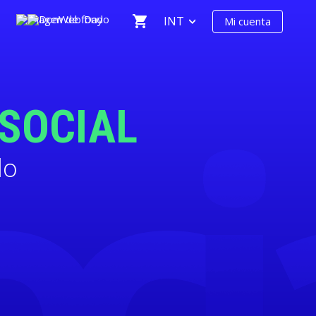
INT
Mi cuenta
.SOCIAL
do