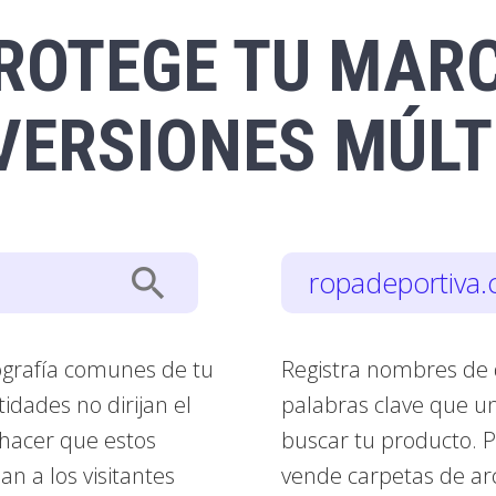
ROTEGE TU MAR
VERSIONES MÚLT
search
ropadeportiva
tografía comunes de tu
Registra nombres de
dades no dirijan el
palabras clave que u
s hacer que estos
buscar tu producto. P
an a los visitantes
vende carpetas de ar