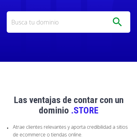
search
Las ventajas de contar con un
dominio
.STORE
Atrae clientes relevantes y aporta credibilidad a sitios
de ecommerce o tiendas online.