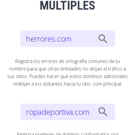
MÚLTIPLES
search
herrores.com
Registra los errores de ortografía comunes de tu
nombre para que otras entidades no dirijan el tráfico a
sus sitios. Puedes hacer que estos dominios adicionales
redirijan a los visitantes hacia tu sitio .com principal.
search
ropadeportiva.com
Registra nombres de dominio conformados por