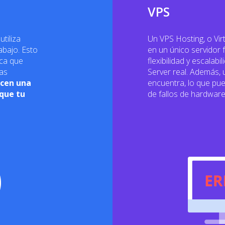
VPS
tiliza
Un VPS Hosting, o Virt
rabajo. Esto
en un único servidor f
ica que
flexibilidad y escalab
las
Server real. Además, 
ecen una
encuentra, lo que pue
 que tu
de fallos de hardwar