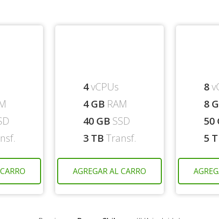
4
vCPUs
8
v
M
4 GB
RAM
8 
SD
40 GB
SSD
50
nsf.
3 TB
Transf.
5 
 CARRO
AGREGAR AL CARRO
AGREG