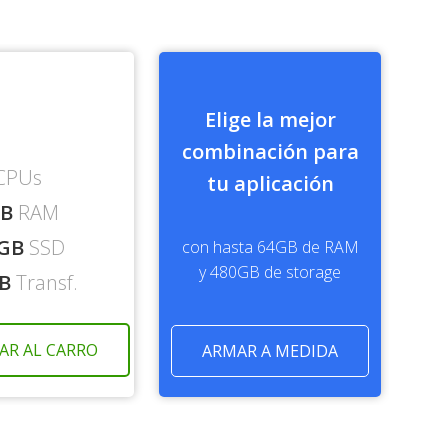
Elige la mejor
combinación para
CPUs
tu aplicación
GB
RAM
 GB
SSD
con hasta
64GB
de RAM
y
480GB
de storage
TB
Transf.
AR AL CARRO
ARMAR A MEDIDA