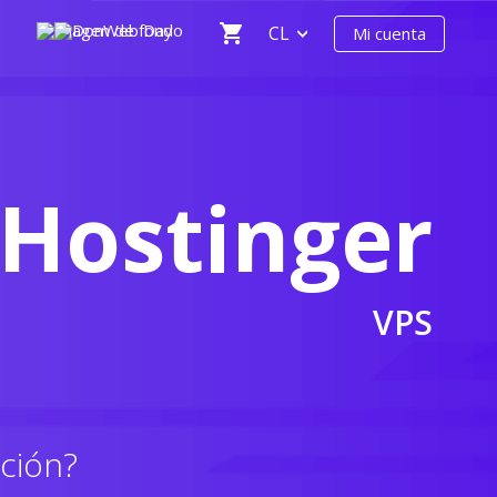
CL
Mi cuenta
Hostinger
VPS
ación?