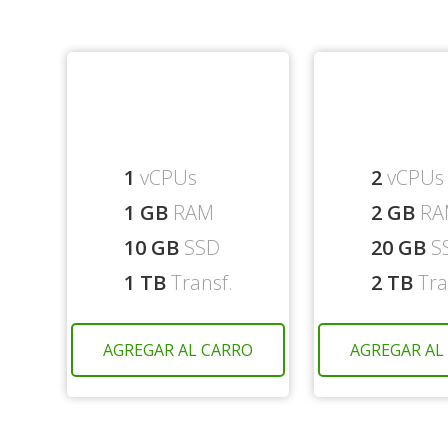
1
vCPUs
2
vCPUs
1 GB
RAM
2 GB
RA
10 GB
SSD
20 GB
S
1 TB
Transf.
2 TB
Tra
AGREGAR AL CARRO
AGREGAR AL