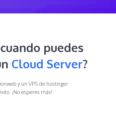
g cuando puedes
 un
Cloud Server
?
 Donweb y un VPS de hostinger.
éxito. ¡No esperes más!