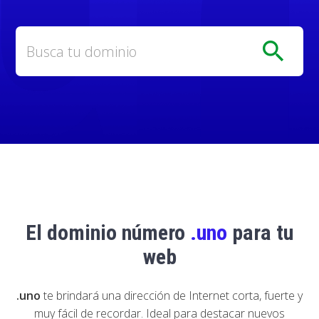
search
El dominio número
.uno
para tu
web
.uno
te brindará una dirección de Internet corta, fuerte y
muy fácil de recordar. Ideal para destacar nuevos