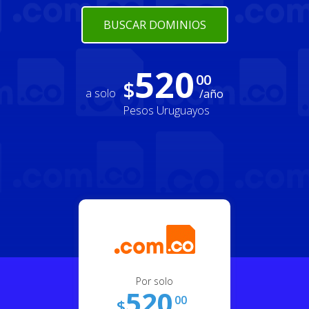
BUSCAR DOMINIOS
520
00
$
a solo
/año
Pesos Uruguayos
Por solo
520
00
$