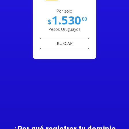
Por solo
1.530
00
$
Pesos Uruguayos
BUSCAR
¿Por qué registrar tu dominio