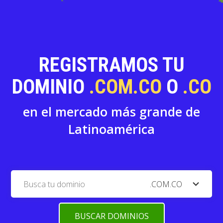
REGISTRAMOS TU
DOMINIO
.COM.CO
O
.CO
en el mercado más grande de
Latinoamérica
expand_more
.COM.CO
BUSCAR DOMINIOS