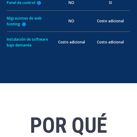
Panel de control
NO
SI
info
Migraciones de web
NO
Costo adicional
hosting
info
Instalación de software
Costo adicional
Costo adicional
bajo demanda
POR QUÉ