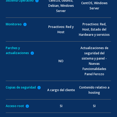
Sistema Operativo
CentOS, Ubuntu,
info
CentOS, Windows
Debian, Windows
Server
Server
Monitoreo
Proactivos: Red,
info
Proactivos: Red y
Host, Estado del
Host
Hardware y servicios
Parches y
Actualizaciones de
actualizaciones
seguridad del
info
sistema y panel -
NO
Nuevas
Funcionalidades
Panel Ferozo
Copias de seguridad
Contenido relativo a
info
A cargo del cliente
hosting
Acceso root
SI
SI
info