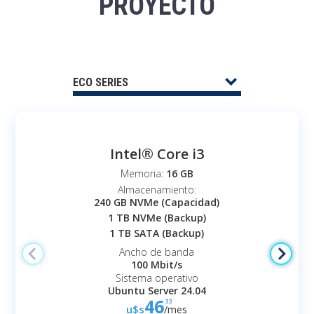
PROYECTO
expand_more
ECO SERIES
PROXMOX VIRTUALIZACIÓN
GPU SERVERS
Intel® Core i3
WINDOWS SERVER
Memoria:
16 GB
Almacenamiento:
POWER UP SERIES
240 GB NVMe (Capacidad)
1 TB NVMe (Backup)
OFERTAS
1 TB SATA (Backup)
Ancho de banda
100 Mbit/s
Sistema operativo
Ubuntu Server 24.04
46
33
u$s
/mes