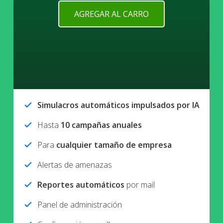
AGREGAR AL CARRO
Simulacros automáticos impulsados por IA
check
Hasta
10 campañas anuales
check
Para
cualquier tamaño de empresa
check
Alertas de amenazas
check
Reportes automáticos
por mail
check
Panel de administración
check