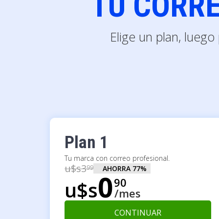
TU CORRE
Elige un plan, lueg
Plan 1
Tu marca con correo profesional.
u$s
3
99
AHORRA
77
%
0
90
u$s
/mes
CONTINUAR