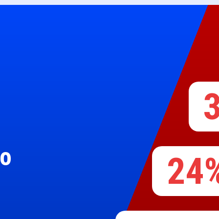
no
24