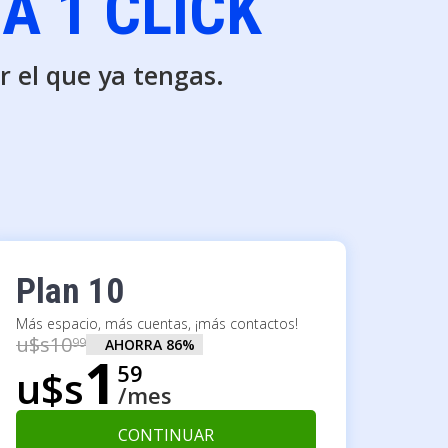
A 1 CLICK
r el que ya tengas.
Plan 10
Más espacio, más cuentas, ¡más contactos!
u$s
10
99
AHORRA
86
%
1
59
u$s
/mes
CONTINUAR