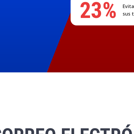
23%
Evit
sus 