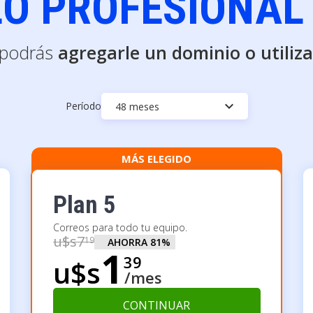
O PROFESIONAL 
o podrás
agregarle un dominio o utiliza
keyboard_arrow_down
Período
48 meses
MÁS ELEGIDO
Plan 5
Correos para todo tu equipo.
u$s
7
19
AHORRA
81
%
1
39
u$s
/mes
CONTINUAR