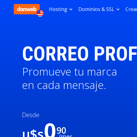
Hosting
Dominios & SSL
Cread
CORREO PROF
Promueve tu marca
en cada mensaje.
Desde
0
90
u$s
/mes