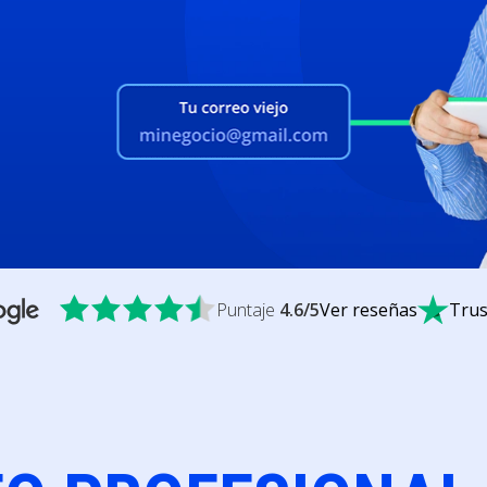
Puntaje
4.6
/5
Ver reseñas
Trus