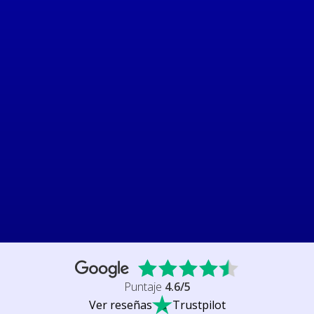
Puntaje
4.6
/5
Ver reseñas
Trustpilot