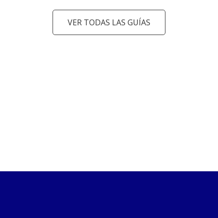
VER TODAS LAS GUÍAS
arrow_back_ios
arrow_forward_ios