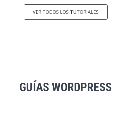
VER TODOS LOS TUTORIALES
arrow_back_ios
arrow_forward_ios
GUÍAS
WORDPRESS