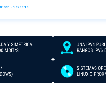
r con un experto.
DA Y SIMÉTRICA.
UNA IPV4 PÚBL
0 MBIT/S.
RANGOS IPV6 
/
SISTEMAS OPE
NDOWS)
LINUX O PRO