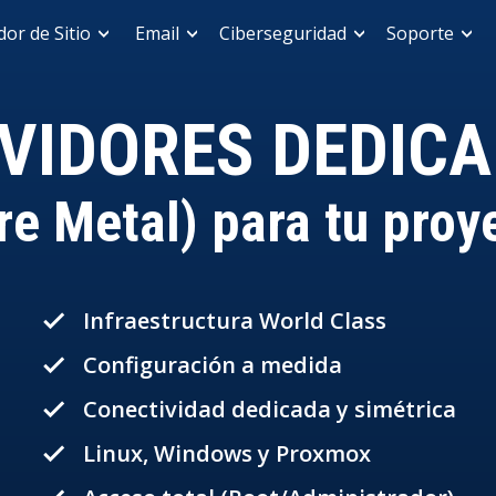
or de Sitio
Email
Ciberseguridad
Soporte
VIDORES DEDIC
re Metal) para tu proy
Infraestructura World Class
done
Configuración a medida
done
Conectividad dedicada y simétrica
done
Linux, Windows y Proxmox
done