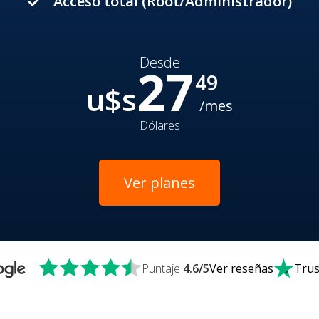
Acceso total (Root/Administrador)
done
Desde
27
49
u$s
/mes
Dólares
Ver planes
Puntaje
4.6
/5
Ver reseñas
Trus